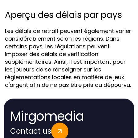
Aperçu des délais par pays
Les délais de retrait peuvent également varier
considérablement selon les régions. Dans
certains pays, les régulations peuvent
imposer des délais de vérification
supplémentaires. Ainsi, il est important pour
les joueurs de se renseigner sur les
réglementations locales en matière de jeux
d'argent afin de ne pas être pris au dépourvu.
Mirgomedia
Contact us