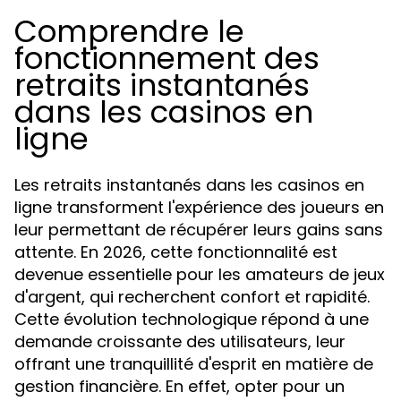
Comprendre le
fonctionnement des
retraits instantanés
dans les casinos en
ligne
Les retraits instantanés dans les casinos en
ligne transforment l'expérience des joueurs en
leur permettant de récupérer leurs gains sans
attente. En 2026, cette fonctionnalité est
devenue essentielle pour les amateurs de jeux
d'argent, qui recherchent confort et rapidité.
Cette évolution technologique répond à une
demande croissante des utilisateurs, leur
offrant une tranquillité d'esprit en matière de
gestion financière. En effet, opter pour un