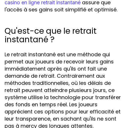
assure que
casino en ligne retrait instantané
l'accès à ses gains soit simplifié et optimisé.
Qu'est-ce que le retrait
instantané ?
Le retrait instantané est une méthode qui
permet aux joueurs de recevoir leurs gains
immédiatement après qu'ils ont fait une
demande de retrait. Contrairement aux
méthodes traditionnelles, où les délais de
retrait peuvent atteindre plusieurs jours, ce
système utilise la technologie pour transférer
des fonds en temps réel. Les joueurs
apprécient ces options pour leur efficacité et
leur transparence, en sachant qu'ils ne sont
pas à mercy des longues attentes.