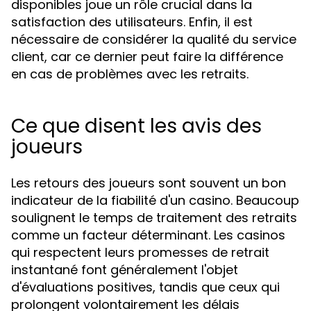
disponibles joue un rôle crucial dans la
satisfaction des utilisateurs. Enfin, il est
nécessaire de considérer la qualité du service
client, car ce dernier peut faire la différence
en cas de problèmes avec les retraits.
Ce que disent les avis des
joueurs
Les retours des joueurs sont souvent un bon
indicateur de la fiabilité d'un casino. Beaucoup
soulignent le temps de traitement des retraits
comme un facteur déterminant. Les casinos
qui respectent leurs promesses de retrait
instantané font généralement l'objet
d'évaluations positives, tandis que ceux qui
prolongent volontairement les délais