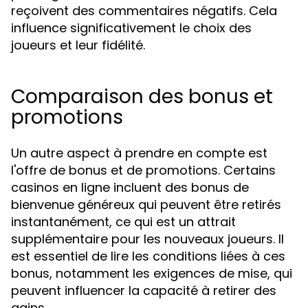
reçoivent des commentaires négatifs. Cela
influence significativement le choix des
joueurs et leur fidélité.
Comparaison des bonus et
promotions
Un autre aspect à prendre en compte est
l'offre de bonus et de promotions. Certains
casinos en ligne incluent des bonus de
bienvenue généreux qui peuvent être retirés
instantanément, ce qui est un attrait
supplémentaire pour les nouveaux joueurs. Il
est essentiel de lire les conditions liées à ces
bonus, notamment les exigences de mise, qui
peuvent influencer la capacité à retirer des
gains.