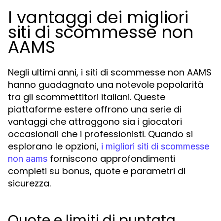
I vantaggi dei migliori
siti di scommesse non
AAMS
Negli ultimi anni, i siti di scommesse non AAMS
hanno guadagnato una notevole popolarità
tra gli scommettitori italiani. Queste
piattaforme estere offrono una serie di
vantaggi che attraggono sia i giocatori
occasionali che i professionisti. Quando si
esplorano le opzioni,
i migliori siti di scommesse
forniscono approfondimenti
non aams
completi su bonus, quote e parametri di
sicurezza.
Quote e limiti di puntata