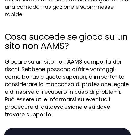
una comoda navigazione e scommesse
rapide.
Cosa succede se gioco su un
sito non AAMS?
Giocare su un sito non AAMS comporta dei
rischi. Sebbene possano offrire vantaggi
come bonus e quote superiori, è importante
considerare la mancanza di protezione legale
e di risorse di recupero in caso di problemi.
Può essere utile informarsi su eventuali
procedure di autoesclusione e su dove
trovare supporto.