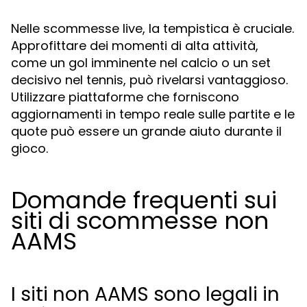
Nelle scommesse live, la tempistica è cruciale.
Approfittare dei momenti di alta attività,
come un gol imminente nel calcio o un set
decisivo nel tennis, può rivelarsi vantaggioso.
Utilizzare piattaforme che forniscono
aggiornamenti in tempo reale sulle partite e le
quote può essere un grande aiuto durante il
gioco.
Domande frequenti sui
siti di scommesse non
AAMS
I siti non AAMS sono legali in