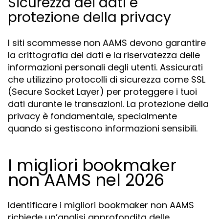
Sicurezza dei dati e
protezione della privacy
I siti scommesse non AAMS devono garantire
la crittografia dei dati e la riservatezza delle
informazioni personali degli utenti. Assicurati
che utilizzino protocolli di sicurezza come SSL
(Secure Socket Layer) per proteggere i tuoi
dati durante le transazioni. La protezione della
privacy è fondamentale, specialmente
quando si gestiscono informazioni sensibili.
I migliori bookmaker
non AAMS nel 2026
Identificare i migliori bookmaker non AAMS
richiede un’analisi approfondita delle