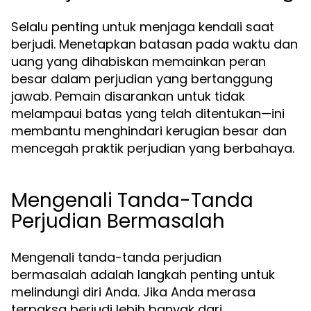
Selalu penting untuk menjaga kendali saat
berjudi. Menetapkan batasan pada waktu dan
uang yang dihabiskan memainkan peran
besar dalam perjudian yang bertanggung
jawab. Pemain disarankan untuk tidak
melampaui batas yang telah ditentukan—ini
membantu menghindari kerugian besar dan
mencegah praktik perjudian yang berbahaya.
Mengenali Tanda-Tanda
Perjudian Bermasalah
Mengenali tanda-tanda perjudian
bermasalah adalah langkah penting untuk
melindungi diri Anda. Jika Anda merasa
terpaksa berjudi lebih banyak dari