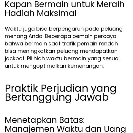
Kapan Bermain untuk Meraih
Hadiah Maksimal
Waktu juga bisa berpengaruh pada peluang
menang Anda. Beberapa pemain percaya
bahwa bermain saat trafik pemain rendah
bisa meningkatkan peluang mendapatkan
jackpot. Pilihlah waktu bermain yang sesuai
untuk mengoptimalkan kemenangan.
Praktik Perjudian yang
Bertanggung Jawab
Menetapkan Batas:
Manajemen Waktu dan Uang