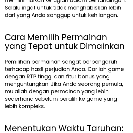
meminimalkan kerugian dalam pertandingan.
Selalu ingat untuk tidak menghabiskan lebih
dari yang Anda sanggup untuk kehilangan.
Cara Memilih Permainan
yang Tepat untuk Dimainkan
Pemilihan permainan sangat berpengaruh
terhadap hasil perjudian Anda. Carilah game
dengan RTP tinggi dan fitur bonus yang
menguntungkan. Jika Anda seorang pemula,
mulailah dengan permainan yang lebih
sederhana sebelum beralih ke game yang
lebih kompleks.
Menentukan Waktu Taruhan: