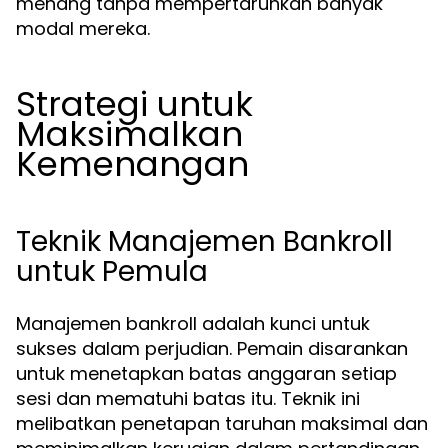
menang tanpa mempertaruhkan banyak
modal mereka.
Strategi untuk
Maksimalkan
Kemenangan
Teknik Manajemen Bankroll
untuk Pemula
Manajemen bankroll adalah kunci untuk
sukses dalam perjudian. Pemain disarankan
untuk menetapkan batas anggaran setiap
sesi dan mematuhi batas itu. Teknik ini
melibatkan penetapan taruhan maksimal dan