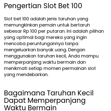
Pengertian Slot Bet 100
Slot bet 100 adalah jenis taruhan yang
memungkinkan pemain untuk bertaruh
sebesar Rp 100 per putaran. Ini adalah pilihan
yang optimal bagi mereka yang ingin
mencoba peruntungannya tanpa
mengeluarkan banyak uang. Dengan
menggunakan taruhan kecil, Anda mampu
memperpanjang waktu bermain dan
menikmati setiap momen permainan slot
yang mendebarkan.
Bagaimana Taruhan Kecil
Dapat Memperpanjang
Waktu Bermain