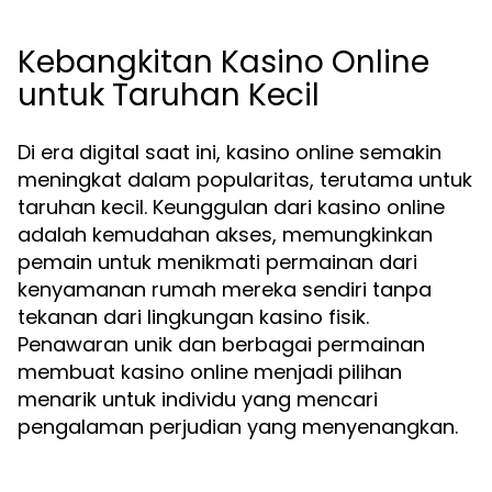
Kebangkitan Kasino Online
untuk Taruhan Kecil
Di era digital saat ini, kasino online semakin
meningkat dalam popularitas, terutama untuk
taruhan kecil. Keunggulan dari kasino online
adalah kemudahan akses, memungkinkan
pemain untuk menikmati permainan dari
kenyamanan rumah mereka sendiri tanpa
tekanan dari lingkungan kasino fisik.
Penawaran unik dan berbagai permainan
membuat kasino online menjadi pilihan
menarik untuk individu yang mencari
pengalaman perjudian yang menyenangkan.