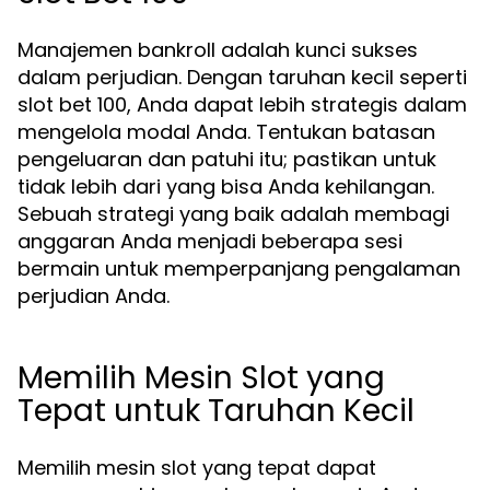
Manajemen bankroll adalah kunci sukses
dalam perjudian. Dengan taruhan kecil seperti
slot bet 100, Anda dapat lebih strategis dalam
mengelola modal Anda. Tentukan batasan
pengeluaran dan patuhi itu; pastikan untuk
tidak lebih dari yang bisa Anda kehilangan.
Sebuah strategi yang baik adalah membagi
anggaran Anda menjadi beberapa sesi
bermain untuk memperpanjang pengalaman
perjudian Anda.
Memilih Mesin Slot yang
Tepat untuk Taruhan Kecil
Memilih mesin slot yang tepat dapat