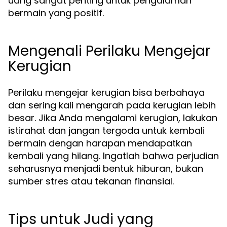
uang sangat penting untuk pengalaman
bermain yang positif.
Mengenali Perilaku Mengejar
Kerugian
Perilaku mengejar kerugian bisa berbahaya
dan sering kali mengarah pada kerugian lebih
besar. Jika Anda mengalami kerugian, lakukan
istirahat dan jangan tergoda untuk kembali
bermain dengan harapan mendapatkan
kembali yang hilang. Ingatlah bahwa perjudian
seharusnya menjadi bentuk hiburan, bukan
sumber stres atau tekanan finansial.
Tips untuk Judi yang