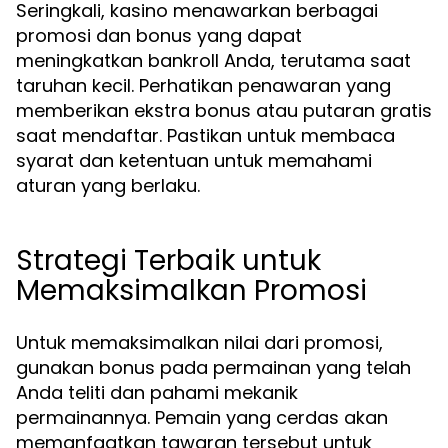
Seringkali, kasino menawarkan berbagai
promosi dan bonus yang dapat
meningkatkan bankroll Anda, terutama saat
taruhan kecil. Perhatikan penawaran yang
memberikan ekstra bonus atau putaran gratis
saat mendaftar. Pastikan untuk membaca
syarat dan ketentuan untuk memahami
aturan yang berlaku.
Strategi Terbaik untuk
Memaksimalkan Promosi
Untuk memaksimalkan nilai dari promosi,
gunakan bonus pada permainan yang telah
Anda teliti dan pahami mekanik
permainannya. Pemain yang cerdas akan
memanfaatkan tawaran tersebut untuk