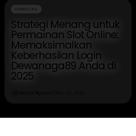
GAMBLING
Strategi Menang untuk
Permainan Slot Online:
Memaksimalkan
Keberhasilan Login
Dewanaga89 Anda di
2025
Monica Nguyen
Nov 24, 2025
M