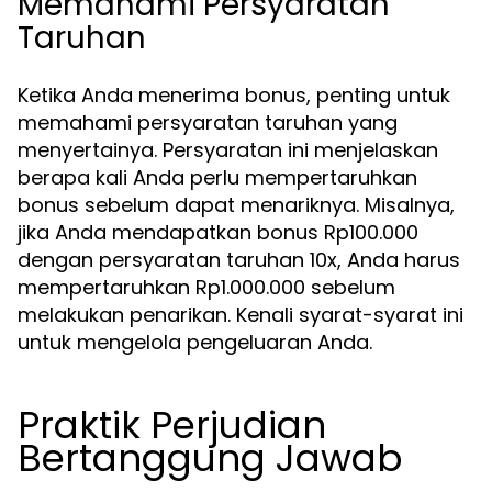
Memahami Persyaratan
Taruhan
Ketika Anda menerima bonus, penting untuk
memahami persyaratan taruhan yang
menyertainya. Persyaratan ini menjelaskan
berapa kali Anda perlu mempertaruhkan
bonus sebelum dapat menariknya. Misalnya,
jika Anda mendapatkan bonus Rp100.000
dengan persyaratan taruhan 10x, Anda harus
mempertaruhkan Rp1.000.000 sebelum
melakukan penarikan. Kenali syarat-syarat ini
untuk mengelola pengeluaran Anda.
Praktik Perjudian
Bertanggung Jawab