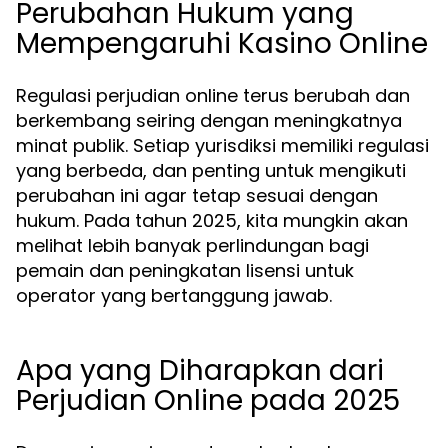
Perubahan Hukum yang
Mempengaruhi Kasino Online
Regulasi perjudian online terus berubah dan
berkembang seiring dengan meningkatnya
minat publik. Setiap yurisdiksi memiliki regulasi
yang berbeda, dan penting untuk mengikuti
perubahan ini agar tetap sesuai dengan
hukum. Pada tahun 2025, kita mungkin akan
melihat lebih banyak perlindungan bagi
pemain dan peningkatan lisensi untuk
operator yang bertanggung jawab.
Apa yang Diharapkan dari
Perjudian Online pada 2025