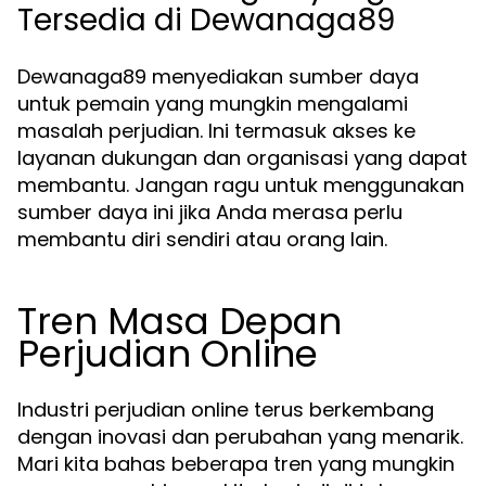
Tersedia di Dewanaga89
Dewanaga89 menyediakan sumber daya
untuk pemain yang mungkin mengalami
masalah perjudian. Ini termasuk akses ke
layanan dukungan dan organisasi yang dapat
membantu. Jangan ragu untuk menggunakan
sumber daya ini jika Anda merasa perlu
membantu diri sendiri atau orang lain.
Tren Masa Depan
Perjudian Online
Industri perjudian online terus berkembang
dengan inovasi dan perubahan yang menarik.
Mari kita bahas beberapa tren yang mungkin