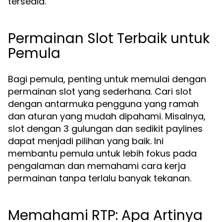
tersedia.
Permainan Slot Terbaik untuk
Pemula
Bagi pemula, penting untuk memulai dengan
permainan slot yang sederhana. Cari slot
dengan antarmuka pengguna yang ramah
dan aturan yang mudah dipahami. Misalnya,
slot dengan 3 gulungan dan sedikit paylines
dapat menjadi pilihan yang baik. Ini
membantu pemula untuk lebih fokus pada
pengalaman dan memahami cara kerja
permainan tanpa terlalu banyak tekanan.
Memahami RTP: Apa Artinya