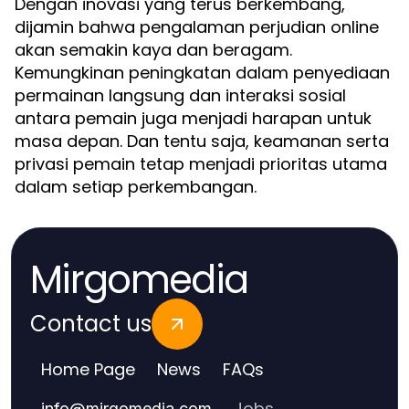
Dengan inovasi yang terus berkembang,
dijamin bahwa pengalaman perjudian online
akan semakin kaya dan beragam.
Kemungkinan peningkatan dalam penyediaan
permainan langsung dan interaksi sosial
antara pemain juga menjadi harapan untuk
masa depan. Dan tentu saja, keamanan serta
privasi pemain tetap menjadi prioritas utama
dalam setiap perkembangan.
Mirgomedia
Contact us
Home Page
News
FAQs
Jobs
info
@
mirgomedia.com