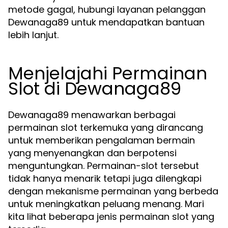
metode gagal, hubungi layanan pelanggan
Dewanaga89 untuk mendapatkan bantuan
lebih lanjut.
Menjelajahi Permainan
Slot di Dewanaga89
Dewanaga89 menawarkan berbagai
permainan slot terkemuka yang dirancang
untuk memberikan pengalaman bermain
yang menyenangkan dan berpotensi
menguntungkan. Permainan-slot tersebut
tidak hanya menarik tetapi juga dilengkapi
dengan mekanisme permainan yang berbeda
untuk meningkatkan peluang menang. Mari
kita lihat beberapa jenis permainan slot yang