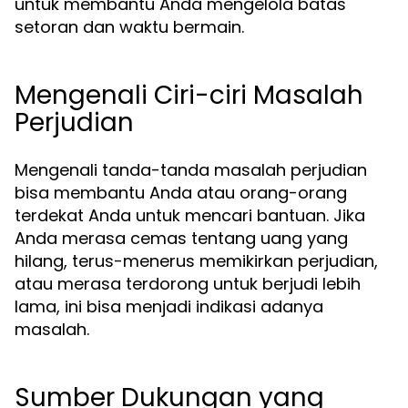
untuk membantu Anda mengelola batas
setoran dan waktu bermain.
Mengenali Ciri-ciri Masalah
Perjudian
Mengenali tanda-tanda masalah perjudian
bisa membantu Anda atau orang-orang
terdekat Anda untuk mencari bantuan. Jika
Anda merasa cemas tentang uang yang
hilang, terus-menerus memikirkan perjudian,
atau merasa terdorong untuk berjudi lebih
lama, ini bisa menjadi indikasi adanya
masalah.
Sumber Dukungan yang