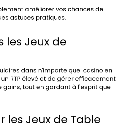
ablement améliorer vos chances de
ues astuces pratiques.
s les Jeux de
ulaires dans n'importe quel casino en
ec un RTP élevé et de gérer efficacement
gains, tout en gardant à l'esprit que
 les Jeux de Table