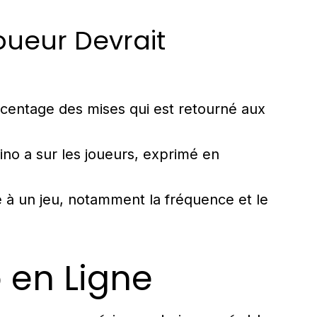
ueur Devrait
rcentage des mises qui est retourné aux
sino a sur les joueurs, exprimé en
ié à un jeu, notamment la fréquence et le
 en Ligne