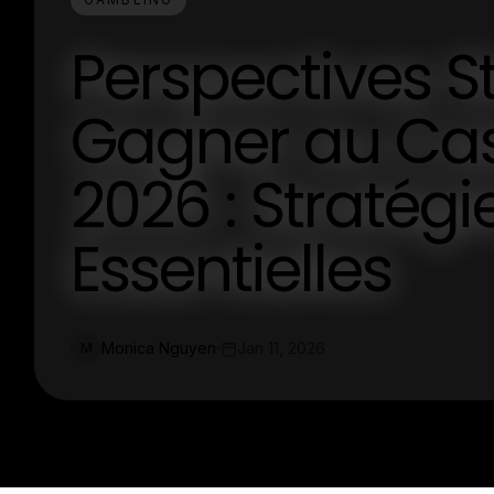
Perspectives S
Gagner au Cas
2026 : Stratégi
Essentielles
Monica Nguyen
Jan 11, 2026
M