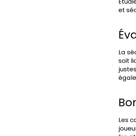
Étudi
et sé
Éva
La sé
soit 
juste
égale
Bon
Les c
joueu