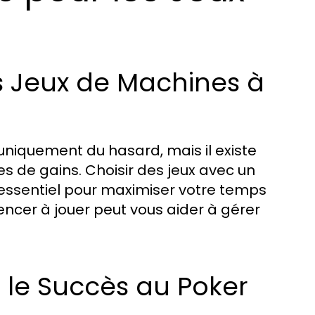
s
es Jeux de Machines à
iquement du hasard, mais il existe
 de gains. Choisir des jeux avec un
 essentiel pour maximiser votre temps
ncer à jouer peut vous aider à gérer
 le Succès au Poker