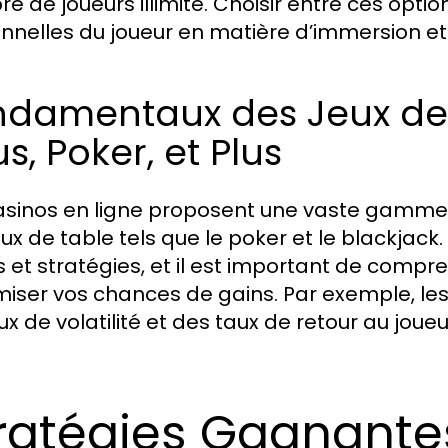
e de joueurs illimité. Choisir entre ces opt
nnelles du joueur en matière d’immersion et 
ndamentaux des Jeux de 
s, Poker, et Plus
asinos en ligne proposent une vaste gamme 
eux de table tels que le poker et le blackjac
s et stratégies, et il est important de comp
iser vos chances de gains. Par exemple, les
ux de volatilité et des taux de retour au joue
ratégies Gagnantes