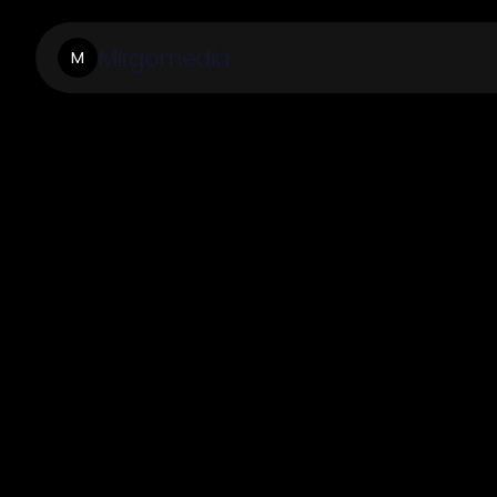
Mirgomedia
M