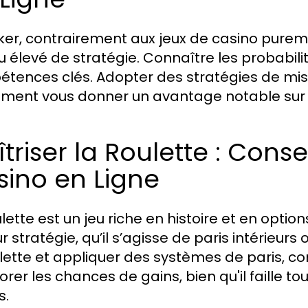
ker, contrairement aux jeux de casino purem
u élevé de stratégie. Connaître les probabilit
tences clés. Adopter des stratégies de mis
ment vous donner un avantage notable sur v
triser la Roulette : Conse
ino en Ligne
ulette est un jeu riche en histoire et en optio
ur stratégie, qu’il s’agisse de paris intérieur
ulette et appliquer des systèmes de paris, 
rer les chances de gains, bien qu'il faille tou
s.