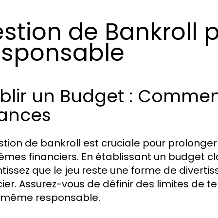
stion de Bankroll 
sponsable
blir un Budget : Commen
nances
stion de bankroll est cruciale pour prolonger 
èmes financiers. En établissant un budget c
tissez que le jeu reste une forme de diverti
cier. Assurez-vous de définir des limites de t
-même responsable.