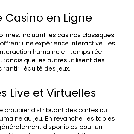
 Casino en Ligne
ormes, incluant les casinos classiques
 offrent une expérience interactive. Les
interaction humaine en temps réel
tandis que les autres utilisent des
ntir l'équité des jeux.
 Live et Virtuelles
le croupier distribuant des cartes ou
umaine au jeu. En revanche, les tables
 généralement disponibles pour un