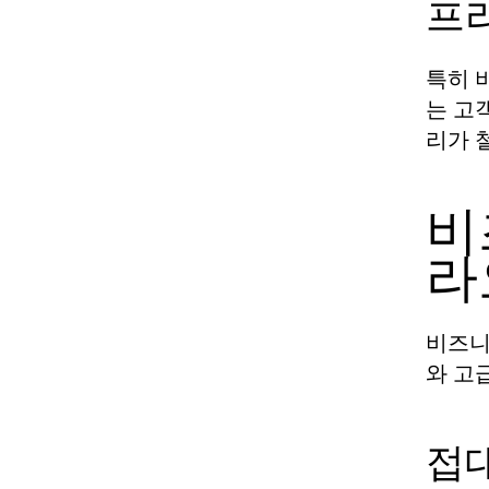
프
특히 
는 고
리가 
비
라
비즈니
와 고
접