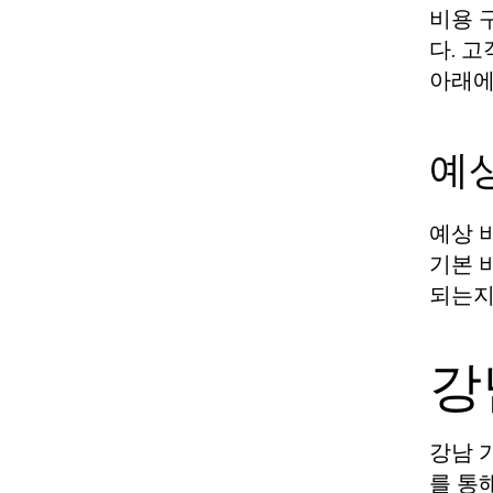
비용 
다. 
아래에
예상
예상 
기본 
되는지
강
강남 
를 통