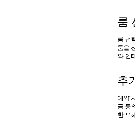
룸 
룸 선
룸을 
와 인
추
예약 
금 등
한 오