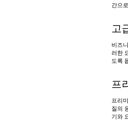
간으로
고
비즈니
러한 
도록 
프
프리미
질의 
기와 