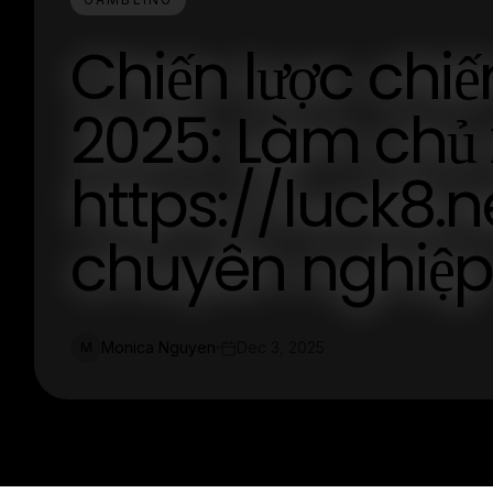
Chiến lược chi
2025: Làm chủ x
https://luck8.
chuyên nghiệ
Monica Nguyen
Dec 3, 2025
M