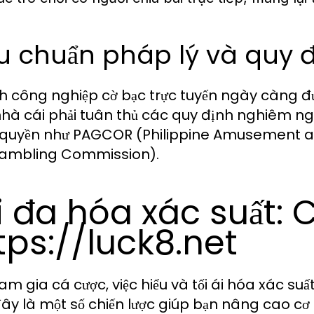
u chuẩn pháp lý và quy đ
 công nghiệp cờ bạc trực tuyến ngày càng được
hà cái phải tuân thủ các quy định nghiêm ng
quyền như PAGCOR (Philippine Amusement 
ambling Commission).
i đa hóa xác suất: C
tps://luck8.net
am gia cá cược, việc hiểu và tối ái hóa xác suấ
ây là một số chiến lược giúp bạn nâng cao cơ h