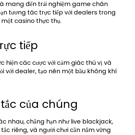
 và mang đến trải nghiệm game chân
n tương tác trực tiếp với dealers trong
 một casino thực thụ.
rực tiếp
hực hiện các cược với cảm giác thú vị và
hỏi với dealer, tạo nên một bầu không khí
y tắc của chúng
hác nhau, chẳng hạn như live blackjack,
y tắc riêng, và người chơi cần nắm vững