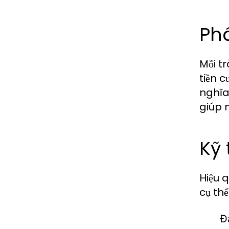
Phâ
Mỗi t
tiền c
nghĩa 
giúp 
Kỹ 
Hiệu 
cụ th
Đ