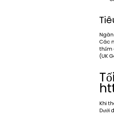
Tiê
Ngành
Các n
thẩm 
(UK G
Tố
ht
Khi th
Dưới đ