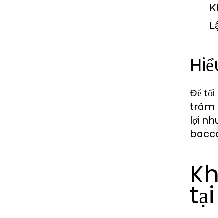
K
L
Hiể
Để tối
trăm 
lợi nh
bacca
Kh
tạ