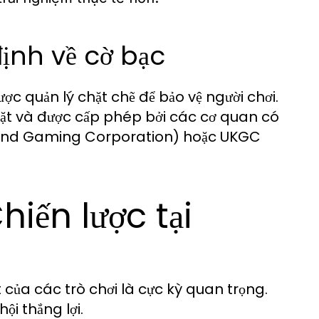
ịnh về cờ bạc
 quản lý chặt chẽ để bảo vệ người chơi.
ặt và được cấp phép bởi các cơ quan có
and Gaming Corporation) hoặc UKGC
hiến lược tại
t của các trò chơi là cực kỳ quan trọng.
ội thắng lợi.