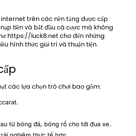
 internet trên các nền tảng được cấp
 nạp tiền và bắt đầu cá cược mà không
 như https://luck8.net cho đến những
 hình thức giải trí và thuận tiện.
cấp
ạt các lựa chọn trò chơi bao gồm:
ccarat.
au từ bóng đá, bóng rổ cho tới đua xe.
 trải nghiệm thực tế hơn.