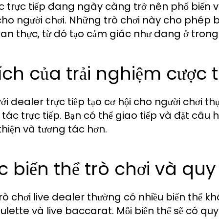
c trực tiếp đang ngày càng trở nên phổ biến
cho người chơi. Những trò chơi này cho phép bạ
gian thực, từ đó tạo cảm giác như đang ở trong
 ích của trải nghiệm cược t
ới dealer trực tiếp tạo cơ hội cho người chơi t
tác trực tiếp. Bạn có thể giao tiếp và đặt câu 
thiện và tương tác hơn.
 biến thể trò chơi và qu
rò chơi live dealer thường có nhiều biến thể k
oulette và live baccarat. Mỗi biến thể sẽ có qu