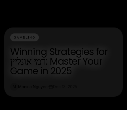
GAMBLING
Winning Strategies for
רמי אונליין: Master Your
Game in 2025
Monica Nguyen
Dec 13, 2025
M