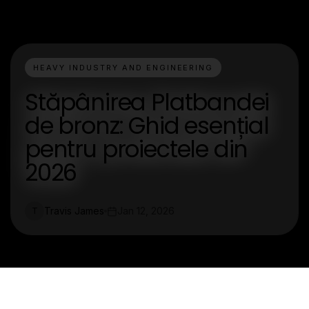
HEAVY INDUSTRY AND ENGINEERING
Stăpânirea Platbandei
de bronz: Ghid esențial
pentru proiectele din
2026
Travis James
Jan 12, 2026
T