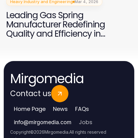
Heavy Industry and Engineering
Mar 4, 2026
Leading Gas Spring
Manufacturer Redefining
Quality and Efficiency in
Production
Mirgomedia
Contact us
Home Page
News
FAQs
Jobs
info
@
mirgomedia.com
Copyright
©
2026
Mirgomedia
.
All rights reserved