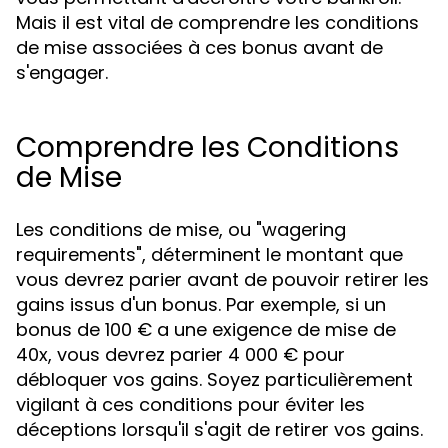
Mais il est vital de comprendre les conditions
de mise associées à ces bonus avant de
s'engager.
Comprendre les Conditions
de Mise
Les conditions de mise, ou "wagering
requirements", déterminent le montant que
vous devrez parier avant de pouvoir retirer les
gains issus d'un bonus. Par exemple, si un
bonus de 100 € a une exigence de mise de
40x, vous devrez parier 4 000 € pour
débloquer vos gains. Soyez particulièrement
vigilant à ces conditions pour éviter les
déceptions lorsqu'il s'agit de retirer vos gains.