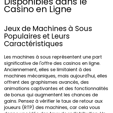
Disponibles dans le
Casino en Ligne
Jeux de Machines à Sous
Populaires et Leurs
Caractéristiques
Les machines à sous représentent une part
significative de l'offre des casinos en ligne.
Anciennement, elles se limitaient à des
machines mécaniques, mais aujourd'hui, elles
offrent des graphismes avancés, des
animations captivantes et des fonctionnalités
de bonus qui augmentent les chances de
gains. Pensez à vérifier le taux de retour aux
joueurs (RTP) des machines, car cela vous