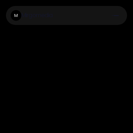
Mirgomedia
M