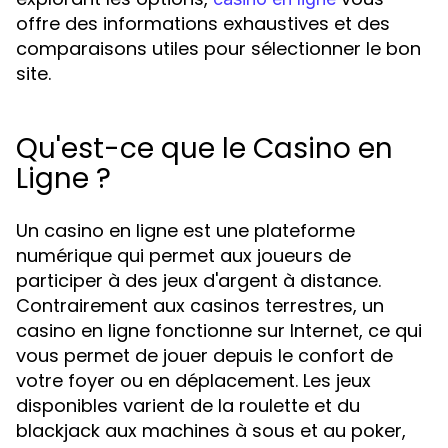
offre des informations exhaustives et des
comparaisons utiles pour sélectionner le bon
site.
Qu'est-ce que le Casino en
Ligne ?
Un casino en ligne est une plateforme
numérique qui permet aux joueurs de
participer à des jeux d'argent à distance.
Contrairement aux casinos terrestres, un
casino en ligne fonctionne sur Internet, ce qui
vous permet de jouer depuis le confort de
votre foyer ou en déplacement. Les jeux
disponibles varient de la roulette et du
blackjack aux machines à sous et au poker,