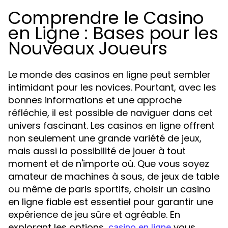
Comprendre le Casino
en Ligne : Bases pour les
Nouveaux Joueurs
Le monde des casinos en ligne peut sembler
intimidant pour les novices. Pourtant, avec les
bonnes informations et une approche
réfléchie, il est possible de naviguer dans cet
univers fascinant. Les casinos en ligne offrent
non seulement une grande variété de jeux,
mais aussi la possibilité de jouer à tout
moment et de n'importe où. Que vous soyez
amateur de machines à sous, de jeux de table
ou même de paris sportifs, choisir un casino
en ligne fiable est essentiel pour garantir une
expérience de jeu sûre et agréable. En
explorant les options,
vous
casino en ligne