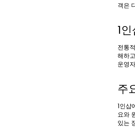
객은 
1
전통적
해하고
운영자
주
1인샵
요와 
있는 