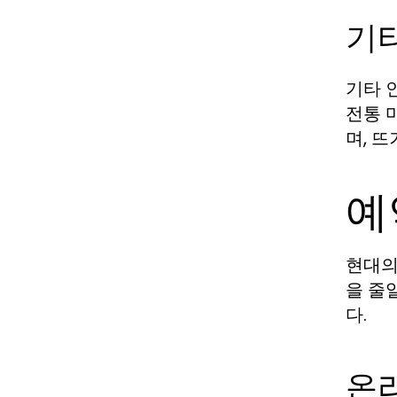
기
기타 
전통 
며, 
예
현대의
을 줄
다.
온