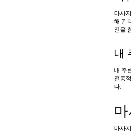
마사지
해 관
진을 
내 
내 주
전통적
다.
마
마사지