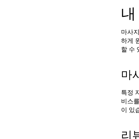
내
마사지
하게 
할 수
마사
특정 
비스를
이 있
리