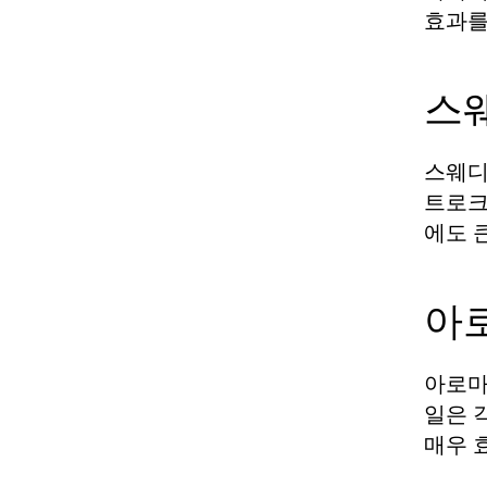
효과를
스
스웨디
트로크
에도 
아
아로마
일은 
매우 