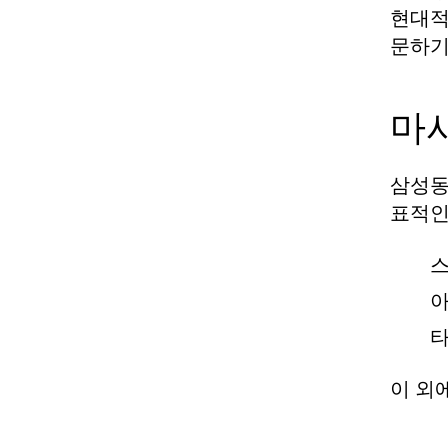
현대적
문하기
마
삼성동
표적인
스
아
타
이 외