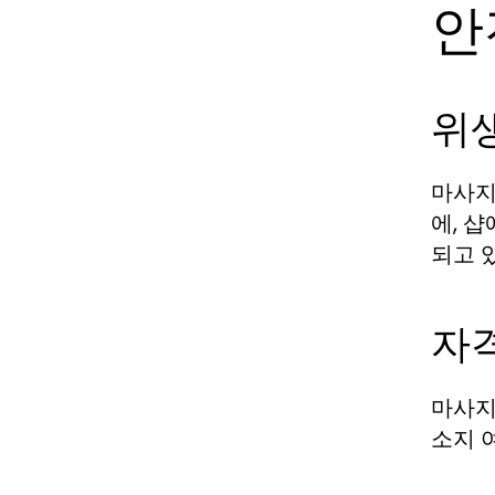
안
위
마사지
에, 
되고 
자
마사지
소지 