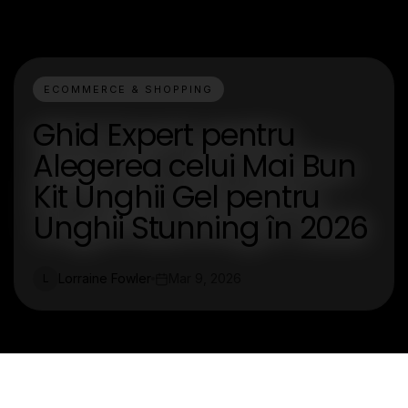
ECOMMERCE & SHOPPING
Ghid Expert pentru
Alegerea celui Mai Bun
Kit Unghii Gel pentru
Unghii Stunning în 2026
Lorraine Fowler
Mar 9, 2026
L