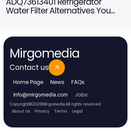
ADQ73613401 Refrigerator
Water Filter Alternatives You
Should Consider in 2026
Mirgomedia
Contact us
Home Page
News
FAQs
Jobs
info
@
mirgomedia.com
Copyright
©
2026
Mirgomedia
.
All rights reserved
About Us
Privacy
Terms
Legal