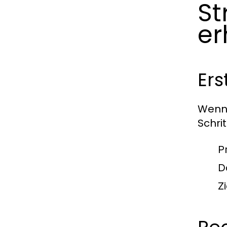
St
er
Er
Wenn 
Schrit
P
D
Z