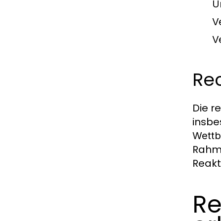
U
V
V
Re
Die r
insb
Wett
Rahme
Reakt
Re