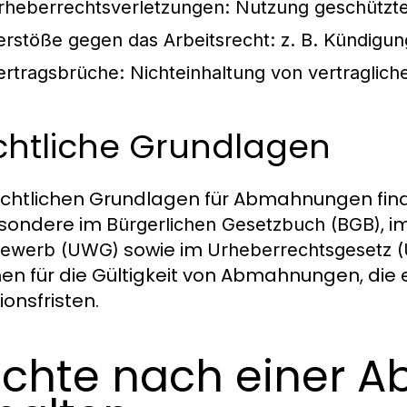
rheberrechtsverletzungen:
Nutzung geschützt
erstöße gegen das Arbeitsrecht:
z. B. Kündigun
ertragsbrüche:
Nichteinhaltung von vertraglic
chtliche Grundlagen
echtlichen Grundlagen für Abmahnungen find
esondere im
, 
Bürgerlichen Gesetzbuch (BGB)
sowie im
bewerb (UWG)
Urheberrechtsgesetz 
n für die Gültigkeit von Abmahnungen, die e
ionsfristen.
chte nach einer 