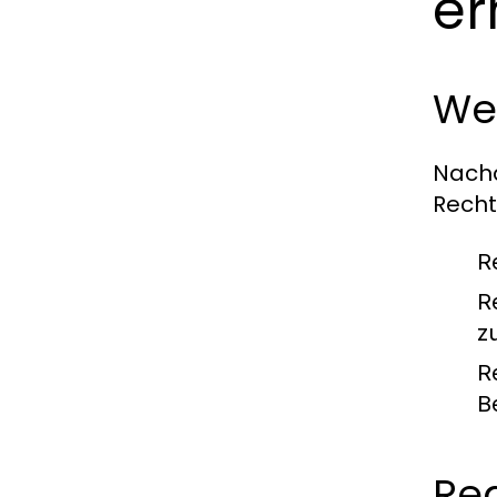
er
We
Nach
Recht
R
R
z
R
B
Rea