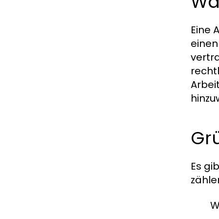
Wa
Eine 
einen
vertr
recht
Arbei
hinzu
Gr
Es gi
zähle
W