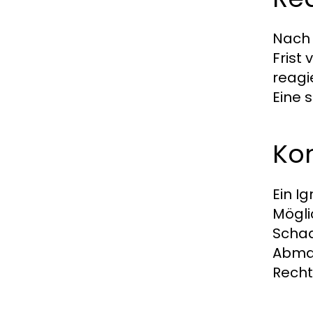
Nach 
Frist
reagi
Eine 
Ko
Ein I
Mögli
Schad
Abmah
Recht