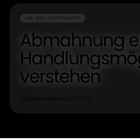
LAW AND GOVERNMENT
Abmahnung erh
Handlungsmög
verstehen
Gregory Peters
Jan 17, 2026
G