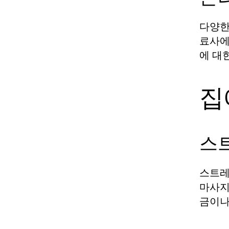
다양한
료사에
에 대
집
스
스트레
마사지
금이나