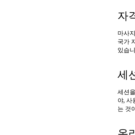
자격
마사지
국가 
있습니
세션
세션을
야, 
는 것
온