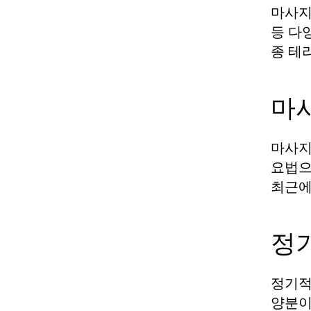
마사지
등 다
종 테
마
마사지
요법으
최근에
정
정기적
양분이